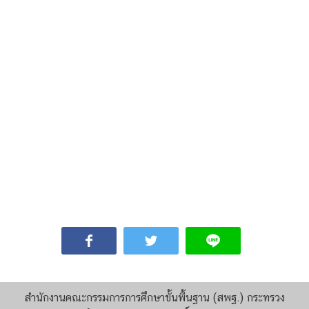
สํานักงานคณะกรรมการการศึกษาขั้นพื้นฐาน (สพฐ.) กระทรวง