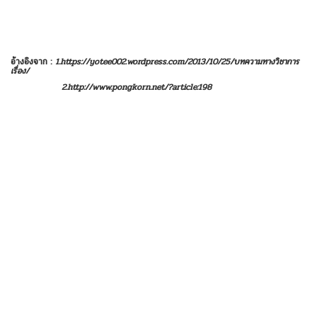
อ้างอิงจาก
:
1.https://yotee
002.
wordpress.com/
2013/10/25/บทความทางวิชาการ
เรื่อง/
2.http://www.pongkorn.net/?article:
198